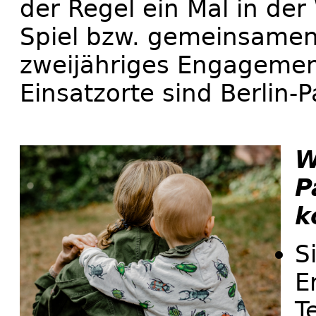
der Regel ein Mal in d
Spiel bzw. gemeinsamen
zweijähriges Engagement
Einsatzorte sind Berlin-
W
P
k
S
E
T