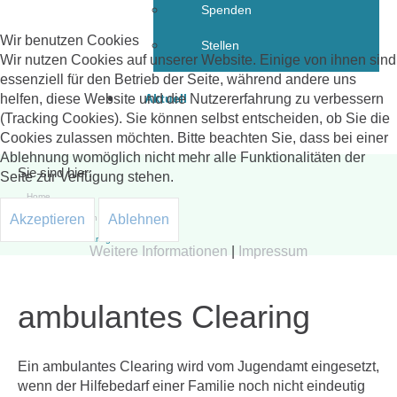
Spenden
Wir benutzen Cookies
Stellen
Wir nutzen Cookies auf unserer Website. Einige von ihnen sind
essenziell für den Betrieb der Seite, während andere uns
helfen, diese Website und die Nutzererfahrung zu verbessern
Aktuell
(Tracking Cookies). Sie können selbst entscheiden, ob Sie die
Cookies zulassen möchten. Bitte beachten Sie, dass bei einer
Ablehnung womöglich nicht mehr alle Funktionalitäten der
Sie sind hier:
Seite zur Verfügung stehen.
Home
Akzeptieren
Ablehnen
individuelle Hilfen
ambulantes Clearing
Weitere Informationen
|
Impressum
ambulantes Clearing
Ein ambulantes Clearing wird vom Jugendamt eingesetzt,
wenn der Hilfebedarf einer Familie noch nicht eindeutig