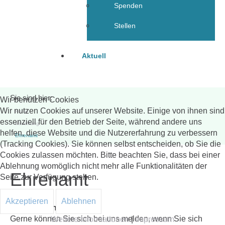
Spenden
Stellen
Aktuell
Sie sind hier:
Wir benutzen Cookies
Wir nutzen Cookies auf unserer Website. Einige von ihnen sind
Home
essenziell für den Betrieb der Seite, während andere uns
Mitwirkung
helfen, diese Website und die Nutzererfahrung zu verbessern
Ehrenamt
(Tracking Cookies). Sie können selbst entscheiden, ob Sie die
Cookies zulassen möchten. Bitte beachten Sie, dass bei einer
Ablehnung womöglich nicht mehr alle Funktionalitäten der
Ehrenamt
Seite zur Verfügung stehen.
Akzeptieren
Ablehnen
Gerne können Sie sich bei uns melden, wenn Sie sich
Weitere Informationen
|
Impressum