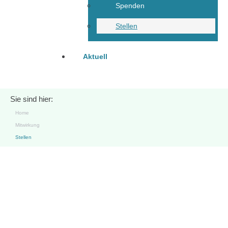
Spenden
Stellen
Aktuell
Sie sind hier:
Home
Mitwirkung
Stellen
Stellen
Sozialarbeiter:in /
Sozialpädagog:in (m/w/d) im
betreuten Gruppenwohnen