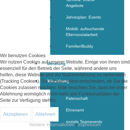
Angebote
Jahresplan: Events
Mobilé: aufsuchende
Elternsozialarbeit
FamilienBuddy
Wir benutzen Cookies
Wir nutzen Cookies auf unserer Website. Einige von ihnen sind
Beratung
essenziell für den Betrieb der Seite, während andere uns
helfen, diese Website und die Nutzererfahrung zu verbessern
(Tracking Cookies). Sie können selbst entscheiden, ob Sie die
Mitwirkung
Cookies zulassen möchten. Bitte beachten Sie, dass bei einer
Ablehnung womöglich nicht mehr alle Funktionalitäten der
Patenschaft
Seite zur Verfügung stehen.
Ehrenamt
Akzeptieren
Ablehnen
soziale Teamevents
Weitere Informationen
|
Impressum